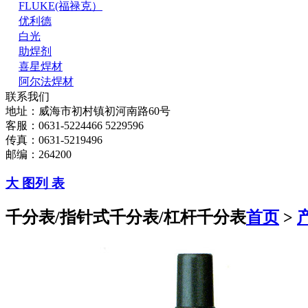
FLUKE(福禄克）
优利德
白光
助焊剂
喜星焊材
阿尔法焊材
联系我们
地址：威海市初村镇初河南路60号
客服：0631-5224466 5229596
传真：0631-5219496
邮编：264200
大 图
列 表
千分表/指针式千分表/杠杆千分表
首页
>