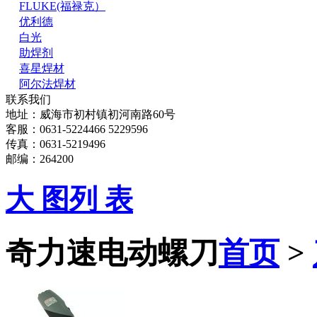
FLUKE(福禄克）
优利德
白光
助焊剂
喜星焊材
阿尔法焊材
联系我们
地址：威海市初村镇初河南路60号
客服：0631-5224466 5229596
传真：0631-5219496
邮编：264200
大 图
列 表
奇力速电动螺刀
首页
>