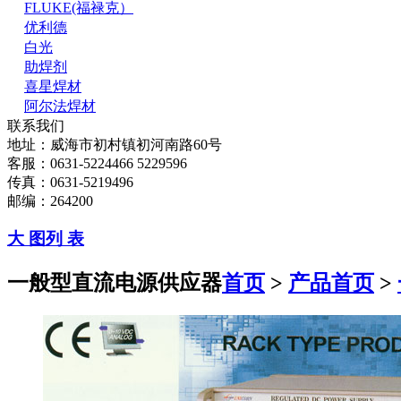
FLUKE(福禄克）
优利德
白光
助焊剂
喜星焊材
阿尔法焊材
联系我们
地址：威海市初村镇初河南路60号
客服：0631-5224466 5229596
传真：0631-5219496
邮编：264200
大 图
列 表
一般型直流电源供应器
首页
>
产品首页
>