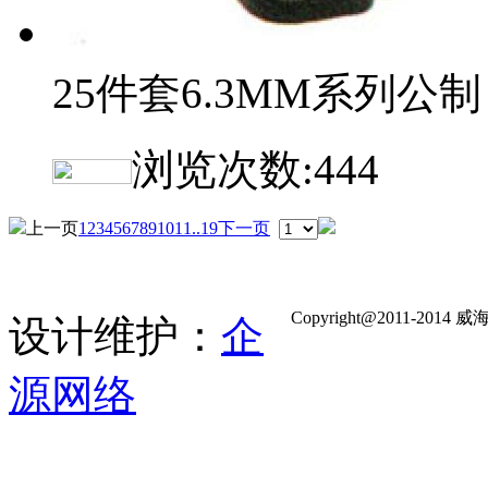
25件套6.3MM系列公制
浏览次数:
444
上一页
1
2
3
4
5
6
7
8
9
10
11
..19
下一页
Copyright@2011-
设计维护：
企
源网络