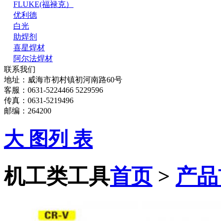
FLUKE(福禄克）
优利德
白光
助焊剂
喜星焊材
阿尔法焊材
联系我们
地址：威海市初村镇初河南路60号
客服：0631-5224466 5229596
传真：0631-5219496
邮编：264200
大 图
列 表
机工类工具
首页
>
产品