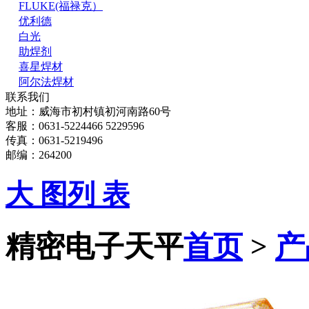
FLUKE(福禄克）
优利德
白光
助焊剂
喜星焊材
阿尔法焊材
联系我们
地址：威海市初村镇初河南路60号
客服：0631-5224466 5229596
传真：0631-5219496
邮编：264200
大 图
列 表
精密电子天平
首页
>
产