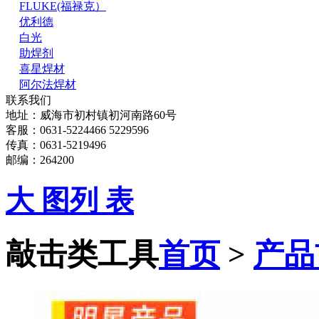
FLUKE(福禄克）
优利德
白光
助焊剂
喜星焊材
阿尔法焊材
联系我们
地址：威海市初村镇初河南路60号
客服：0631-5224466 5229596
传真：0631-5219496
邮编：264200
大 图
列 表
敲击类工具
首页
>
产品