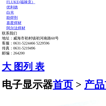
FLUKE(福禄克）
优利德
白光
助焊剂
喜星焊材
阿尔法焊材
联系我们
地址：威海市初村镇初河南路60号
客服：0631-5224466 5229596
传真：0631-5219496
邮编：264200
大 图
列 表
电子显示器
首页
>
产品