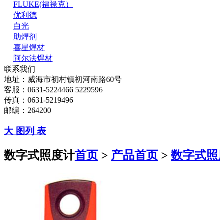
FLUKE(福禄克）
优利德
白光
助焊剂
喜星焊材
阿尔法焊材
联系我们
地址：威海市初村镇初河南路60号
客服：0631-5224466 5229596
传真：0631-5219496
邮编：264200
大 图
列 表
数字式照度计
首页
>
产品首页
>
数字式照