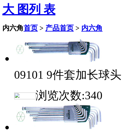
大 图
列 表
内六角
首页
>
产品首页
>
内六角
09101 9件套加长球头
浏览次数:
340