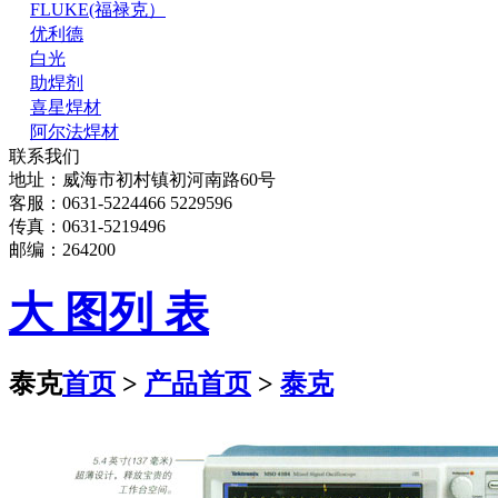
FLUKE(福禄克）
优利德
白光
助焊剂
喜星焊材
阿尔法焊材
联系我们
地址：威海市初村镇初河南路60号
客服：0631-5224466 5229596
传真：0631-5219496
邮编：264200
大 图
列 表
泰克
首页
>
产品首页
>
泰克