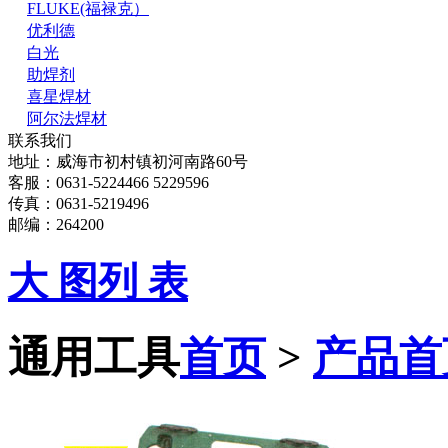
FLUKE(福禄克）
优利德
白光
助焊剂
喜星焊材
阿尔法焊材
联系我们
地址：威海市初村镇初河南路60号
客服：0631-5224466 5229596
传真：0631-5219496
邮编：264200
大 图
列 表
通用工具
首页
>
产品首